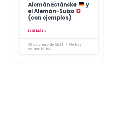
Alemán Estándar
y
el Alemán-Suizo
(con ejemplos)
LEER MÁS »
30 de enero de 2026
No hay
comentarios