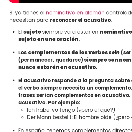
Si ya tienes el
nominativo en alemán
controlado
necesitan para
reconocer el acusativo
.
El
sujeto
siempre va a estar en
nominativ
sujeto en una oración
.
Los
complementos de los verbos
sein
(ser
(permanecer, quedarse)
siempre son nom
nunca
estarán en acusativo
.
El acusativo responde a la pregunta sobre
el verbo siempre necesita un complemento.
frases serían complementos en acusativo. E
acusativo. Por ejemplo:
Ich habe: yo tengo (¿pero el qué?)
Der Mann bestellt: El hombre pide (¿pero
En español tenemos complementos directos e