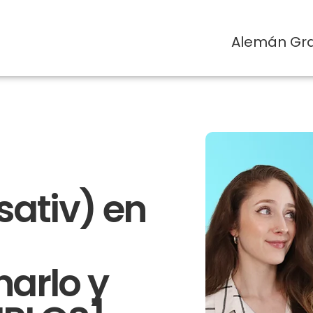
Alemán Gra
sativ) en
narlo y