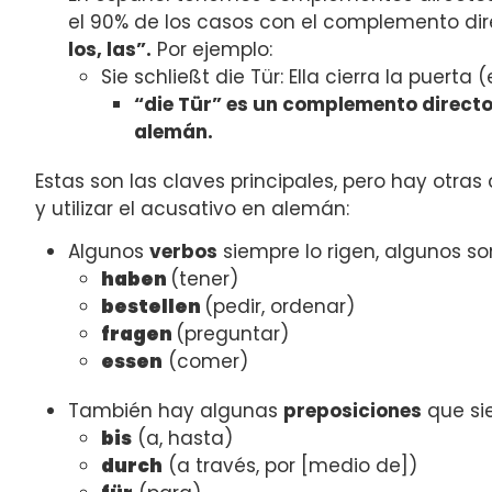
el 90% de los casos con el complemento di
los, las”.
Por ejemplo:
Sie schließt
die Tür
: Ella cierra la puerta 
“die Tür” es un complemento direct
alemán.
Estas son las claves principales, pero hay otr
y utilizar el acusativo en alemán:
Algunos
verbos
siempre lo rigen, algunos so
haben
(tener)
bestellen
(pedir, ordenar)
fragen
(preguntar)
essen
(comer)
También hay algunas
preposiciones
que si
bis
(a, hasta)
durch
(a través, por [medio de])